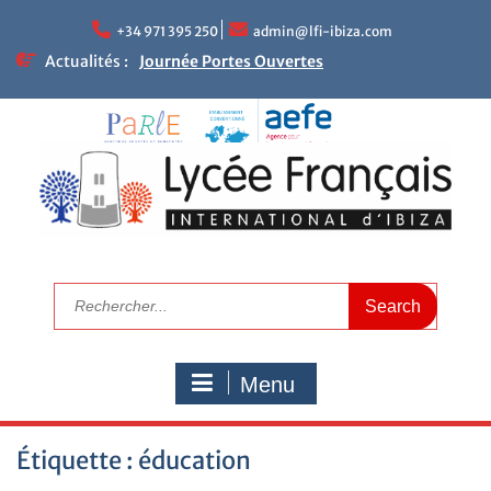
+34 971 395 250
admin@lfi-ibiza.com
Actualités :
Journée Portes Ouvertes
NEWLETTER DU LFII
Réunions parents – enseignants
Le mot de la Proviseure
Résultats académiques
Calendrier de rentrée 2025
Calendrier scolaire
Visitez le LFI
Campagne de bourses scolaires 2025/2026
Nous recrutons maintenant
Menu
Étiquette :
éducation