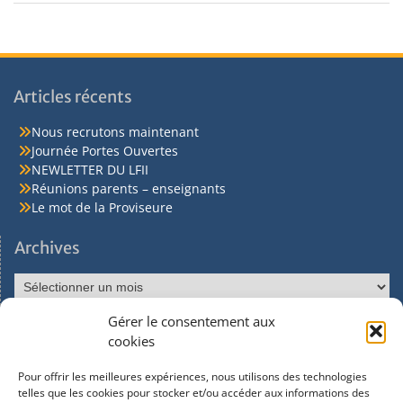
Articles récents
Nous recrutons maintenant
Journée Portes Ouvertes
NEWLETTER DU LFII
Réunions parents – enseignants
Le mot de la Proviseure
Archives
Gérer le consentement aux
Réseaux sociaux
cookies
Pour offrir les meilleures expériences, nous utilisons des technologies
Facebook
telles que les cookies pour stocker et/ou accéder aux informations des