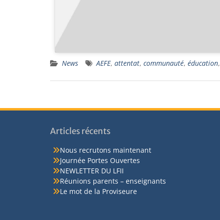
News
AEFE
,
attentat
,
communauté
,
éducation
Articles récents
Nous recrutons maintenant
Journée Portes Ouvertes
NEWLETTER DU LFII
Réunions parents – enseignants
Le mot de la Proviseure