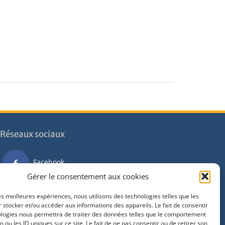
Réseaux sociaux
Facebook
Gérer le consentement aux cookies
Instagram
les meilleures expériences, nous utilisons des technologies telles que les
 stocker et/ou accéder aux informations des appareils. Le fait de consentir
ologies nous permettra de traiter des données telles que le comportement
Youtube
n ou les ID uniques sur ce site. Le fait de ne pas consentir ou de retirer son