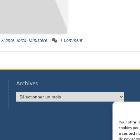
,
France
,
ibiza
,
Ministère
1 Comment
Archives
Pour offrir 
cookies pour
à ces techn
de navigatio