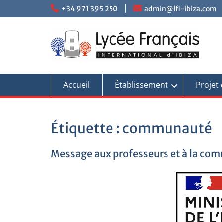
+34 971 395 250
admin@lfi-ibiza.com
Accueil
Établissement
Projet 
Étiquette :
communauté
Message aux professeurs et à la co