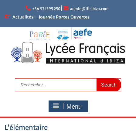
+34 971 395 250
admin@lfi-ibiza.com
Actualités :
Journée Portes Ouvertes
NEWLETTER DU LFII
Réunions parents – enseignants
Le mot de la Proviseure
Résultats académiques
Calendrier de rentrée 2025
Calendrier scolaire
Visitez le LFI
Campagne de bourses scolaires 2025/2026
Nous recrutons maintenant
Menu
L’élémentaire