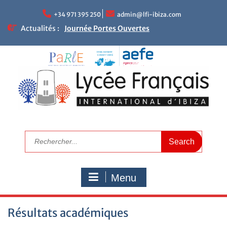
+34 971 395 250
admin@lfi-ibiza.com
Actualités :
Journée Portes Ouvertes
NEWLETTER DU LFII
Réunions parents – enseignants
Le mot de la Proviseure
Résultats académiques
Calendrier de rentrée 2025
Calendrier scolaire
Visitez le LFI
Campagne de bourses scolaires 2025/2026
Nous recrutons maintenant
Menu
Résultats académiques