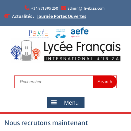
+34 971 395 250
admin@lfi-ibiza.com
Actualités :
Journée Portes Ouvertes
NEWLETTER DU LFII
Réunions parents – enseignants
Le mot de la Proviseure
Résultats académiques
Calendrier de rentrée 2025
Calendrier scolaire
Visitez le LFI
Campagne de bourses scolaires 2025/2026
Nous recrutons maintenant
Menu
Nous recrutons maintenant