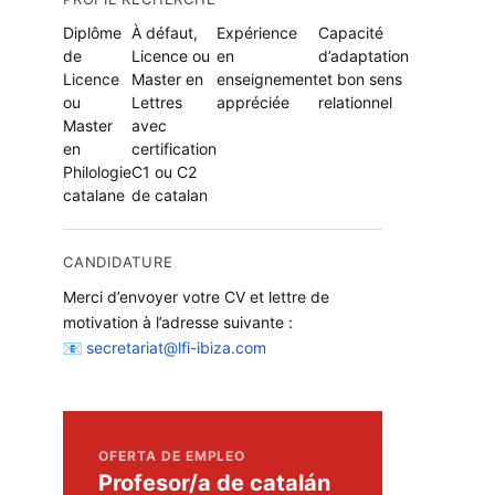
Diplôme
À défaut,
Expérience
Capacité
de
Licence ou
en
d’adaptation
Licence
Master en
enseignement
et bon sens
ou
Lettres
appréciée
relationnel
Master
avec
en
certification
Philologie
C1 ou C2
catalane
de catalan
CANDIDATURE
Merci d’envoyer votre CV et lettre de
motivation à l’adresse suivante :
secretariat@lfi-ibiza.com
OFERTA DE EMPLEO
Profesor/a de catalán