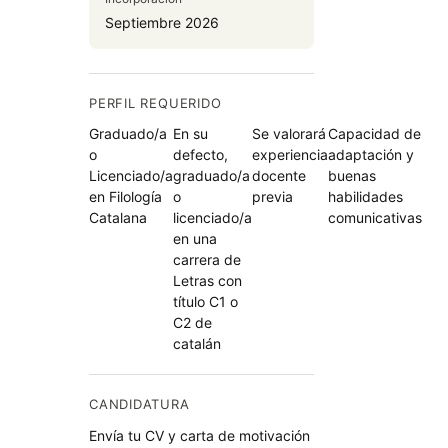
Septiembre 2026
PERFIL REQUERIDO
Graduado/a
En su
Se valorará
Capacidad de
o
defecto,
experiencia
adaptación y
Licenciado/a
graduado/a
docente
buenas
en Filología
o
previa
habilidades
Catalana
licenciado/a
comunicativas
en una
carrera de
Letras con
título C1 o
C2 de
catalán
CANDIDATURA
Envía tu CV y carta de motivación