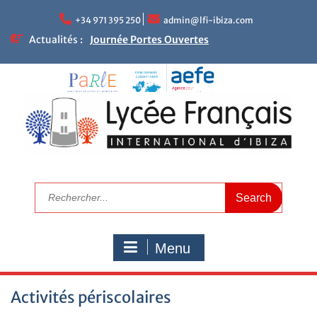
+34 971 395 250
admin@lfi-ibiza.com
Actualités :
Journée Portes Ouvertes
NEWLETTER DU LFII
Réunions parents – enseignants
Le mot de la Proviseure
Résultats académiques
Calendrier de rentrée 2025
Calendrier scolaire
Visitez le LFI
Campagne de bourses scolaires 2025/2026
Nous recrutons maintenant
Menu
Activités périscolaires