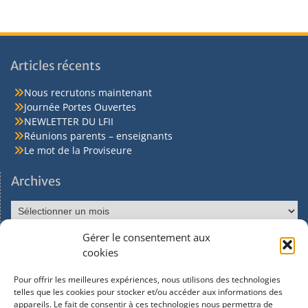
Articles récents
Nous recrutons maintenant
Journée Portes Ouvertes
NEWLETTER DU LFII
Réunions parents – enseignants
Le mot de la Proviseure
Archives
Gérer le consentement aux
Réseaux sociaux
cookies
Pour offrir les meilleures expériences, nous utilisons des technologies
Facebook
telles que les cookies pour stocker et/ou accéder aux informations des
appareils. Le fait de consentir à ces technologies nous permettra de