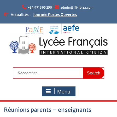
+34 971 395 250
admin@lfi-ibiza.com
Actualités :
Journée Portes Ouvertes
NEWLETTER DU LFII
Réunions parents – enseignants
Le mot de la Proviseure
Résultats académiques
Calendrier de rentrée 2025
Calendrier scolaire
Visitez le LFI
Campagne de bourses scolaires 2025/2026
Nous recrutons maintenant
Menu
Réunions parents – enseignants