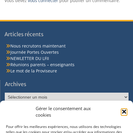
Vous devez
vous connecter
pour publier un commentaire.
Articles récents
Nous recrutons maintenant
Journée Portes Ouvertes
NEWLETTER DU LFII
Réunions parents – enseignants
Le mot de la Proviseure
Archives
Gérer le consentement aux
Réseaux sociaux
cookies
Pour offrir les meilleures expériences, nous utilisons des technologies
Facebook
telles que les cookies pour stocker et/ou accéder aux informations des