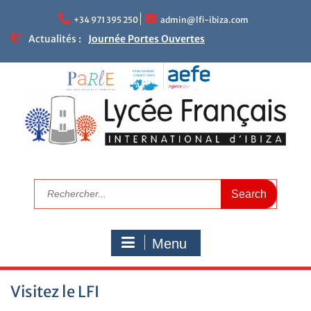
+34 971 395 250
admin@lfi-ibiza.com
Actualités :
Journée Portes Ouvertes
NEWLETTER DU LFII
Réunions parents – enseignants
Le mot de la Proviseure
Résultats académiques
Calendrier de rentrée 2025
Calendrier scolaire
Visitez le LFI
Campagne de bourses scolaires 2025/2026
Nous recrutons maintenant
Menu
Visitez le LFI