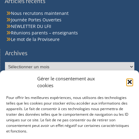
Articles récents
Nous recrutons maintenant
Journée Portes Ouvertes
NEWLETTER DU LFII
Réunions parents – enseignants
Le mot de la Proviseure
Archives
Gérer le consentement aux
Réseaux sociaux
cookies
Pour offrir les meilleures expériences, nous utilisons des technologies
Facebook
telles que les cookies pour stocker et/ou accéder aux informations des
appareils. Le fait de consentir à ces technologies nous permettra de
traiter des données telles que le comportement de navigation ou les ID
Instagram
uniques sur ce site. Le fait de ne pas consentir ou de retirer son
consentement peut avoir un effet négatif sur certaines caractéristiques
et fonctions.
Youtube