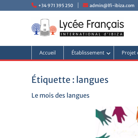
+34 971 395 250
admin@lfi-ibiza.com
Accueil
Établissement
Projet 
Étiquette :
langues
Le mois des langues