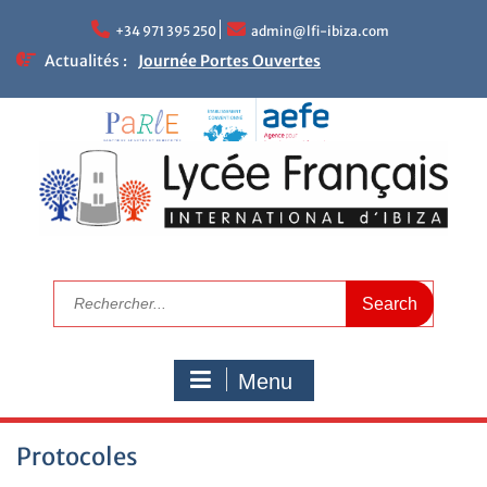
+34 971 395 250
admin@lfi-ibiza.com
Actualités :
Journée Portes Ouvertes
NEWLETTER DU LFII
Réunions parents – enseignants
Le mot de la Proviseure
Résultats académiques
Calendrier de rentrée 2025
Calendrier scolaire
Visitez le LFI
Campagne de bourses scolaires 2025/2026
Nous recrutons maintenant
Menu
Protocoles