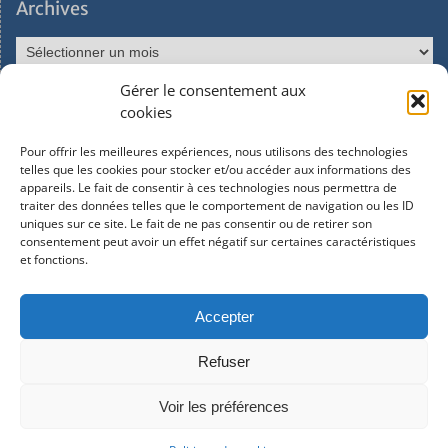
Archives
Gérer le consentement aux
Réseaux sociaux
cookies
Pour offrir les meilleures expériences, nous utilisons des technologies
Facebook
telles que les cookies pour stocker et/ou accéder aux informations des
appareils. Le fait de consentir à ces technologies nous permettra de
traiter des données telles que le comportement de navigation ou les ID
Instagram
uniques sur ce site. Le fait de ne pas consentir ou de retirer son
consentement peut avoir un effet négatif sur certaines caractéristiques
et fonctions.
Youtube
Accepter
Refuser
Copyright © 2026
Lycée Français International d'Ibiza
. All
rights reserved.
Voir les préférences
Education Hub Pro by
WEN Themes
· Site maintenu par