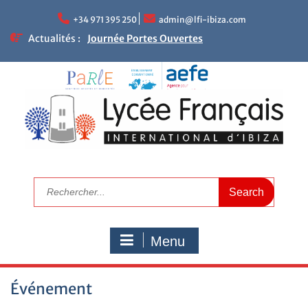
+34 971 395 250
admin@lfi-ibiza.com
Actualités :
Journée Portes Ouvertes
NEWLETTER DU LFII
Réunions parents – enseignants
Le mot de la Proviseure
Résultats académiques
Calendrier de rentrée 2025
Calendrier scolaire
Visitez le LFI
Campagne de bourses scolaires 2025/2026
Nous recrutons maintenant
Menu
Événement