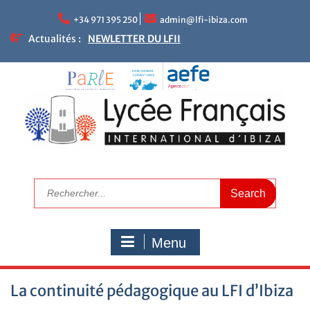
+34 971 395 250
admin@lfi-ibiza.com
Actualités :
Réunions parents – enseignants
Le mot de la Proviseure
Résultats académiques
Calendrier de rentrée 2025
Calendrier scolaire
Visitez le LFI
Campagne de bourses scolaires 2025/2026
Nous recrutons maintenant
Journée Portes Ouvertes
NEWLETTER DU LFII
Menu
La continuité pédagogique au LFI d’Ibiza